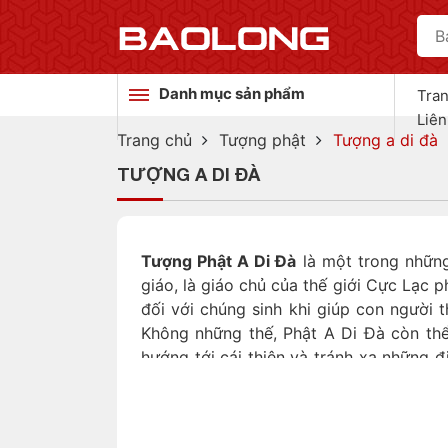
Danh mục sản phẩm
Tra
Liên
Trang chủ
Tượng phật
Tượng a di đà
TƯỢNG A DI ĐÀ
Tượng Phật A Di Đà
là một trong những
giáo, là giáo chủ của thế giới Cực Lạc 
đối với chúng sinh khi giúp con người
Không những thế, Phật A Di Đà còn thể 
hướng tới cái thiện và tránh xa những 
chú tâm hơn tới cuộc sống hiện tại và 
ngôi chùa cũng như được gia chủ thỉnh v