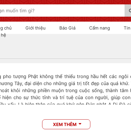
ng chủ
Giới thiệu
Báo Giá
Cẩm nang
Tin
 hệ
 pho tượng Phật không thể thiếu trong hầu hết các ngôi c
phương Tây, đại diện cho những giá trị tốt đẹp của quá khứ
 thoát khỏi những phiền muộn trong cuộc sống, thành tâm
hiện cho sự thức tỉnh và trí tuệ của con người, giúp co
điều xấu. Là hiện thân của quá khứ nên Đức phật A Di Đà 
đặt nhiều mục đích cho tương lai. Mang nhiều ý nghĩa như
ề để thờ cúng tại nhà.
XEM THÊM