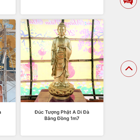
ng thẳng, mệt mỏi, thiếu tập trung thì có
à
Đúc Tượng Phật A Di Đà
Bằng Đồng 1m7