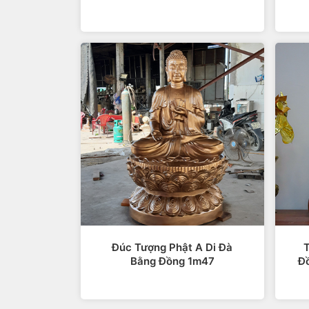
Nếu ai từng lắng nghe những bài thuyết 
thể tụng kinh niệm Phật sẽ giúp tâm than
Đúc Tượng Phật A Di Đà
T
Bằng Đồng 1m47
Đ