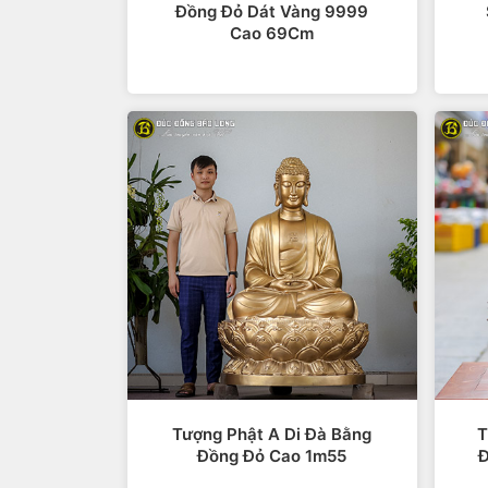
Đồng Đỏ Dát Vàng 9999
Cao 69Cm
Ý nghĩa tượng phật A Di Đà
Phật là hiện thân của an lành, của nhữ
sống để con người hướng về những điều 
nạn khỏi.
Trong quan niệm của cõi Niết bàn, “đời 
mạn - nghi - ác kiến, lục dục của trần t
Tượng Phật A Di Đà Bằng
T
Phật A Di Đà là vị phật lớn trong Phật 
Đồng Đỏ Cao 1m55
Đ
Đây cũng là yếu tố, nền móng để con ngư