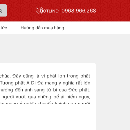
0968.966.268
HOTLINE:
 tức
Hướng dẫn mua hàng
hùa. Đây cũng là vị phật lớn trong phật
. Tượng phật A Di Đà mang ý nghĩa rất lớn
 hướng đến ánh sáng từ bi của Đức phật.
n người vượt qua những bể ải hiểm nguy,
còn mang ý nghĩa khuyến khích con người
 vậy nên tượng được thờ nhiều trong các