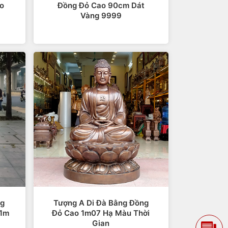
o
Đồng Đỏ Cao 90cm Dát
Vàng 9999
khỏi những khốn khổ, cùng cực trong cuộc
ể cầu mong sự an bình, sức khỏe, tai qua
 Phật dẫn dắt tránh xa tham - sân - si -
bình.
ng
Tượng A Di Đà Bằng Đồng
n cho những giá trị tốt đẹp của quá khứ.
 1m
Đỏ Cao 1m07 Hạ Màu Thời
Gian