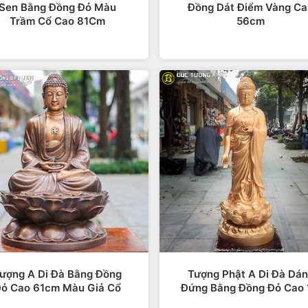
Sen Bằng Đồng Đỏ Màu
Đồng Dát Điểm Vàng Ca
Trầm Cổ Cao 81Cm
56cm
Tượng Phật A Di Đà bằng đồng cực đẹp
ng điều tốt đẹp; tượng Phật A di đà giúp con người thoát 
thiện nhân, phúc lành. Thờ tượng Phật A di đà trong nhà đ
là bể khổ” nhưng khi con người thấu hiểu chân lý, được Đức
hế thì sẽ tự giác ngộ và sống một cuộc sống thanh tịnh, yên 
ượng A Di Đà Bằng Đồng
Tượng Phật A Di Đà Dá
giáo, là giáo chủ của thế giới Cực Lạc phương Tây đại diệ
ỏ Cao 61cm Màu Giả Cổ
Đứng Bằng Đồng Đỏ Cao
ời nhìn lại và hướng về tương lai tốt đẹp hơn.