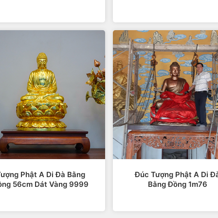
giảng của Phật giáo và hiểu về đạo Phật thì khi tâm trí că
h tịnh, tăng cường sự tập trung, dũng khí.
ượng Phật A Di Đà Bằng
Đúc Tượng Phật A Di Đ
ồng 56cm Dát Vàng 9999
Bằng Đồng 1m76