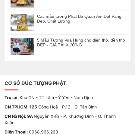
Các mẫu tượng Phật Bà Quan Âm Dát Vàng
Đẹp, Chất Lượng
5 Mẫu Tượng Vua Hùng cho điện thờ, đền thờ
ĐẸP - GIÁ TẠI XƯỞNG
CƠ SỞ ĐÚC TƯỢNG PHẬT
Trụ sở:
Khu CN - TT Lâm - Ý Yên - Nam Định
CN TPHCM: 125
Cộng Hoà - P.12 - Q. Tân Bình
CN Hà Nội: 9A
Nguyễn Xiển - P. Khương Đình - Q. Thanh
Xuân
Điện Thoại:
0968.966.268