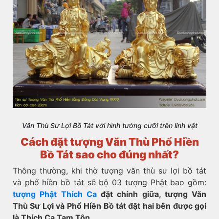
Văn Thù Sư Lợi Bồ Tát với hình tướng cưỡi trên linh vật
Cách đặt tượng Văn Thù Phổ Hiền
Bồ Tát sao cho đúng nhất?
Thông thường, khi thờ tượng văn thù sư lợi bồ tát
và phổ hiền bồ tát sẽ bộ 03 tượng Phật bao gồm:
tượng Phật Thích Ca
đặt chính giữa, tượng Văn
Thù Sư Lợi và Phổ Hiền Bồ tát đặt hai bên được gọi
là Thích Ca Tam Tôn.