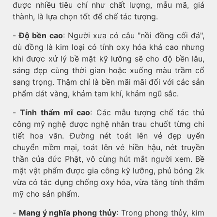
được nhiều tiêu chí như chất lượng, mẫu mã, giá
thành, là lựa chọn tốt để chế tác tượng.
-
Độ bền cao
: Người xưa có câu "nồi đồng cối đá",
dù đồng là kim loại có tính oxy hóa khá cao nhưng
khi được xử lý bề mặt kỹ lưỡng sẽ cho độ bền lâu,
sáng đẹp cùng thời gian hoặc xuống màu trầm cổ
sang trọng. Thậm chí là bền mãi mãi đối với các sản
phẩm dát vàng, khảm tam khí, khảm ngũ sắc.
-
Tính thẩm mĩ cao
: Các mẫu tượng chế tác thủ
công mỹ nghệ được nghệ nhân trau chuốt từng chi
tiết hoa văn. Đường nét toát lên vẻ đẹp uyển
chuyển mềm mại, toát lên vẻ hiền hậu, nét truyền
thần của đức Phật, vô cùng hút mắt người xem. Bề
mặt vật phẩm được gia công kỹ lưỡng, phủ bóng 2k
vừa có tác dụng chống oxy hóa, vừa tăng tính thẩm
mỹ cho sản phẩm.
-
Mang ý nghĩa phong thủy
: Trong phong thủy, kim