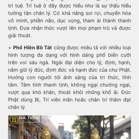
trí tuệ. Trí tuệ ở đây được hiểu như là sự thấu hiểu
tường tận chân lý. Có khả năng soi rọi, chuyển hóa
vô minh, phiền não, dục vọng, tham ái thành thanh
tịnh. Đưa nhận thức vượt lên mọi phạm trù và được
giải thoát.
+
Phổ Hiền Bồ Tát
cũng được miêu tả với nhiều loại
hình tượng đa dạng với hình dáng phổ biến cưỡi
trên voi sáu ngà. Ngài đại diện cho lý, định, hạnh,
nắm giữ lý đức, định đức và hạnh đức của chư Phật.
Hướng con người tới ánh sáng của tri thức, tĩnh
tâm. Tâm tính thanh tịnh, không ngại chướng ngại,
vượt qua khó khăn, thoát khỏi những khổ ải. Đức
Phật dùng Bi, Trí viên mãn hoăc chân trí thâm đạt
chân lý.