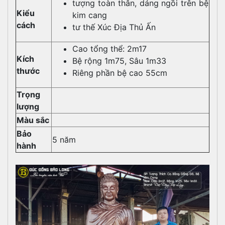
tượng toàn thân, dáng ngồi trên bệ
Kiểu
kim cang
cách
tư thế Xúc Địa Thủ Ấn
Cao tổng thể: 2m17
Kích
Bệ rộng 1m75, Sâu 1m33
thước
Riêng phần bệ cao 55cm
Trọng
lượng
Màu sắc
Bảo
5 năm
hành