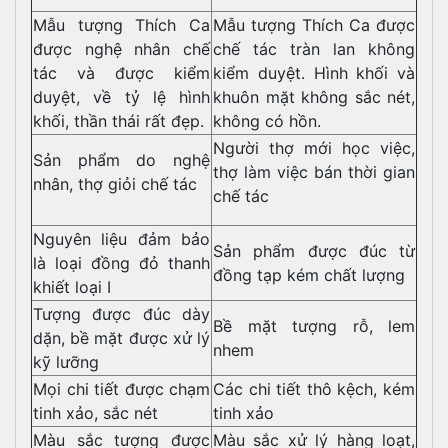
Mẫu tượng Thích Ca
Mẫu tượng Thích Ca được
được nghệ nhân chế
chế tác tràn lan không
tác và được kiểm
kiểm duyệt. Hình khối và
duyệt, về tỷ lệ hình
khuôn mặt không sắc nét,
khối, thần thái rất đẹp.
không có hồn.
Người thợ mới học việc,
Sản phẩm do nghệ
thợ làm việc bán thời gian
nhân, thợ giỏi chế tác
chế tác
Nguyên liệu đảm bảo
Sản phẩm được đúc từ
là loại đồng đỏ thanh
đồng tạp kém chất lượng
khiết loại I
Tượng được đúc dày
Bề mặt tượng rỗ, lem
dặn, bề mặt được xử lý
nhem
kỹ lưỡng
Mọi chi tiết được chạm
Các chi tiết thô kệch, kém
tinh xảo, sắc nét
tinh xảo
Màu sắc tượng được
Màu sắc xử lý hàng loạt,