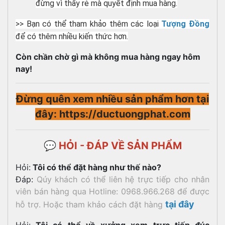
đừng vì thấy rẻ mà quyết định mua hàng.
>> Bạn có thể tham khảo thêm các loại
Tượng Đồng
để có thêm nhiều kiến thức hơn.
Còn chần chờ gì mà không mua hàng ngay hôm
nay!
Đừng quên xem nhiều sản phẩm hơn tại
đây: https://ductuongphat.com
💬 HỎI - ĐÁP VỀ SẢN PHẨM
Hỏi:
Tôi có thể đặt hàng như thế nào?
Đáp:
Qúy khách có thể liên hệ trực tiếp cho nhân
viên bán hàng qua Hotline: 0968.966.268 để được
tại đây
hỗ trợ. Hoặc tham khảo cách đặt hàng
Hỏi:
Tôi có thể về xưởng xem trực tiếp đúc