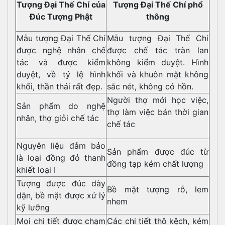
Tượng Đại Thế Chí của
Tượng Đại Thế Chí phổ
Đúc Tượng Phật
thông
Mẫu tượng Đại Thế Chí
Mẫu tượng Đại Thế Chí
được nghệ nhân chế
được chế tác tràn lan
tác và được kiểm
không kiểm duyệt. Hình
duyệt, về tỷ lệ hình
khối và khuôn mặt không
khối, thần thái rất đẹp.
sắc nét, không có hồn.
Người thợ mới học việc,
Sản phẩm do nghệ
thợ làm việc bán thời gian
nhân, thợ giỏi chế tác
chế tác
Nguyên liệu đảm bảo
Sản phẩm được đúc từ
là loại đồng đỏ thanh
đồng tạp kém chất lượng
khiết loại I
Tượng được đúc dày
Bề mặt tượng rỗ, lem
dặn, bề mặt được xử lý
nhem
kỹ lưỡng
Mọi chi tiết được chạm
Các chi tiết thô kệch, kém