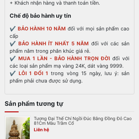
+ Khách nhận hàng và thanh toán tiền.
Chế độ bảo hành uy tín
✔️
BẢO HÀNH 10 NĂM
đối với mọi sản phẩm cao
cấp
✔️
BẢO HÀNH ÍT NHẤT 5 NĂM
đối với các sản
phẩm nằm trong phân khúc giá rẻ.
✔️
MUA 1 LẦN - BẢO HÀNH TRỌN ĐỜI
đối với
các loại sản phẩm mạ vàng 24K, dát vàng 9999.
✔️
LỖI 1 ĐỔI 1
trong vòng 15 ngày, lưu ý: sản
phẩm phải chưa được sử dụng.
Sản phẩm tương tự
Tượng Đại Thế Chí Ngồi Đúc Bằng Đồng Đỏ Cao
81Cm Màu Trầm Cổ
Liên hệ