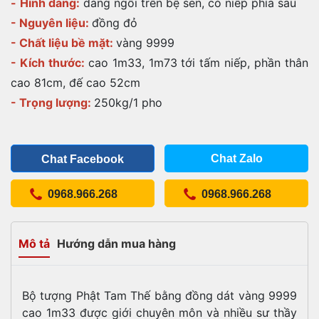
-
Hình dáng:
dáng ngồi trên bệ sen, có niếp phía sau
- Nguyên liệu:
đồng đỏ
- Chất liệu bề mặt:
vàng 9999
- Kích thước:
cao 1m33, 1m73 tới tấm niếp, phần thân
cao 81cm, đế cao 52cm
- Trọng lượng:
250kg/1 pho
Chat Zalo
Chat Facebook
0968.966.268
0968.966.268
Mô tả
Hướng dẫn mua hàng
Bộ tượng Phật Tam Thế bằng đồng dát vàng 9999
cao 1m33 được giới chuyên môn và nhiều sư thầy