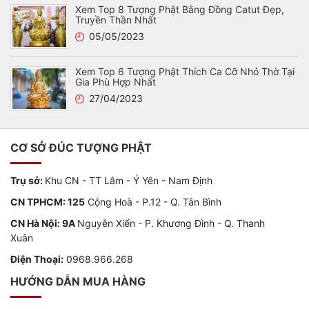
Xem Top 8 Tượng Phật Bằng Đồng Catut Đẹp,
Truyền Thần Nhất
05/05/2023
Xem Top 6 Tượng Phật Thích Ca Cỡ Nhỏ Thờ Tại
Gia Phù Hợp Nhất
27/04/2023
CƠ SỞ ĐÚC TƯỢNG PHẬT
Trụ sở:
Khu CN - TT Lâm - Ý Yên - Nam Định
CN TPHCM: 125
Cộng Hoà - P.12 - Q. Tân Bình
CN Hà Nội: 9A
Nguyễn Xiển - P. Khương Đình - Q. Thanh
Xuân
Điện Thoại:
0968.966.268
HƯỚNG DẪN MUA HÀNG