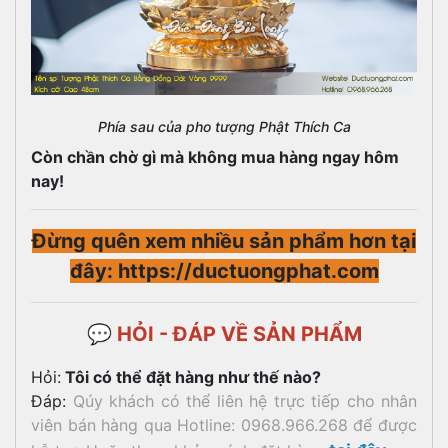
Phía sau của pho tượng Phật Thích Ca
Còn chần chờ gì mà không mua hàng ngay hôm
nay!
Đừng quên xem nhiều sản phẩm hơn tại
đây: https://ductuongphat.com
💬 HỎI - ĐÁP VỀ SẢN PHẨM
Hỏi:
Tôi có thể đặt hàng như thế nào?
Đáp:
Qúy khách có thể liên hệ trực tiếp cho nhân
viên bán hàng qua Hotline: 0968.966.268 để được