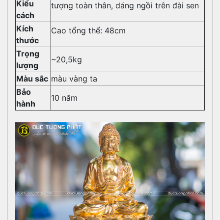
Kiểu
tượng toàn thân, dáng ngồi trên đài sen
cách
Kích
Cao tổng thể: 48cm
thước
Trọng
~20,5kg
lượng
Màu sắc
màu vàng ta
Bảo
10 năm
hành