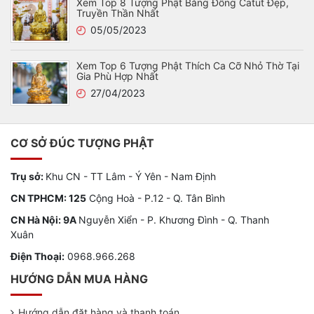
Xem Top 8 Tượng Phật Bằng Đồng Catut Đẹp,
Truyền Thần Nhất
05/05/2023
Xem Top 6 Tượng Phật Thích Ca Cỡ Nhỏ Thờ Tại
Gia Phù Hợp Nhất
27/04/2023
CƠ SỞ ĐÚC TƯỢNG PHẬT
Trụ sở:
Khu CN - TT Lâm - Ý Yên - Nam Định
CN TPHCM: 125
Cộng Hoà - P.12 - Q. Tân Bình
CN Hà Nội: 9A
Nguyễn Xiển - P. Khương Đình - Q. Thanh
Xuân
Điện Thoại:
0968.966.268
HƯỚNG DẪN MUA HÀNG
Hướng dẫn đặt hàng và thanh toán