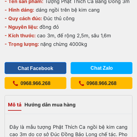
- Tên sản phẩm:
Tượng Phật Thích Ca Bằng Đồng 3m
-
Hình dáng:
dáng ngồi trên bệ kim cang
- Quy cách đúc:
Đúc thủ công
- Nguyên liệu:
đồng đỏ
- Kích thước:
cao 3m, đế rộng 2,5m, sâu 1,6m
- Trọng lượng:
nặng chừng 4000kg
Chat Zalo
Chat Facebook
0968.966.268
0968.966.268
Mô tả
Hướng dẫn mua hàng
Đây là mẫu tượng Phật Thích Ca ngồi bệ kim cang
cao 3m do cơ sở Đúc Đồng Bảo Long chế tác. Pho