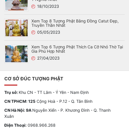
18/10/2023
Xem Top 8 Tượng Phật Bằng Đồng Catut Đẹp,
Truyền Thần Nhất
05/05/2023
Xem Top 6 Tượng Phật Thích Ca Cỡ Nhỏ Thờ Tại
Gia Phù Hợp Nhất
27/04/2023
CƠ SỞ ĐÚC TƯỢNG PHẬT
Trụ sở:
Khu CN - TT Lâm - Ý Yên - Nam Định
CN TPHCM: 125
Cộng Hoà - P.12 - Q. Tân Bình
CN Hà Nội: 9A
Nguyễn Xiển - P. Khương Đình - Q. Thanh
Xuân
Điện Thoại:
0968.966.268