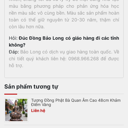
màu bằng phương pháp cho phản ứng hóa học
nền màu sắc vô cùng bền. Màu sắc sản phẩm hoàn
toàn có thể giữ nguyên từ 20-30 năm, thậm chí
còn lâu hơn nữa.
Hỏi:
Đúc Đồng Bảo Long có giáo hàng đi các tỉnh
không?
Đáp:
Bảo Long có dịch vụ giao hàng toàn quốc. Về
chi tiết quý khách liên hệ: 0968.966.268 để được
hỗ trợ.
Sản phẩm tương tự
Tượng Đồng Phật Bà Quan Âm Cao 48cm Khảm
Điểm Vàng
Liên hệ