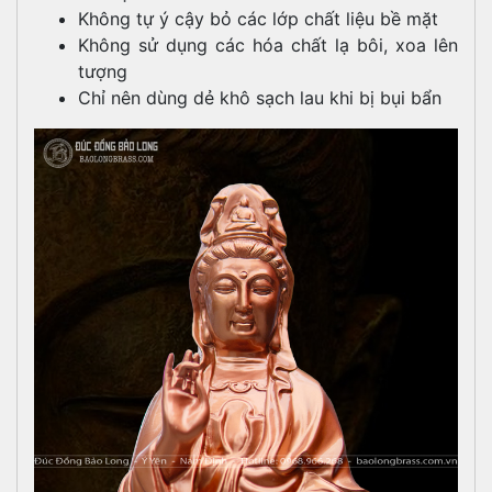
Không tự ý cậy bỏ các lớp chất liệu bề mặt
Không sử dụng các hóa chất lạ bôi, xoa lên
tượng
Chỉ nên dùng dẻ khô sạch lau khi bị bụi bẩn