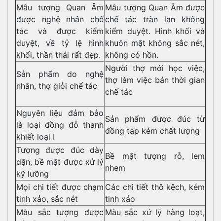
Mẫu tượng Quan Âm
Mẫu tượng Quan Âm được
được nghệ nhân chế
chế tác tràn lan không
tác và được kiểm
kiểm duyệt. Hình khối và
duyệt, về tỷ lệ hình
khuôn mặt không sắc nét,
khối, thần thái rất đẹp.
không có hồn.
Người thợ mới học việc,
Sản phẩm do nghệ
thợ làm việc bán thời gian
nhân, thợ giỏi chế tác
chế tác
Nguyên liệu đảm bảo
Sản phẩm được đúc từ
là loại đồng đỏ thanh
đồng tạp kém chất lượng
khiết loại I
Tượng được đúc dày
Bề mặt tượng rỗ, lem
dặn, bề mặt được xử lý
nhem
kỹ lưỡng
Mọi chi tiết được chạm
Các chi tiết thô kệch, kém
tinh xảo, sắc nét
tinh xảo
Màu sắc tượng được
Màu sắc xử lý hàng loạt,