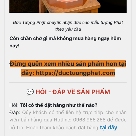
Đúc Tượng Phật chuyên nhận đúc các mẫu tượng Phật
theo yêu cầu
Còn chần chờ gì mà không mua hàng ngay hôm
nay!
Đừng quên xem nhiều sản phẩm hơn tại
đây: https://ductuongphat.com
💬 HỎI - ĐÁP VỀ SẢN PHẨM
Hỏi:
Tôi có thể đặt hàng như thế nào?
Đáp:
Qúy khách có thể liên hệ trực tiếp cho nhân
viên bán hàng qua Hotline: 0968.966.268 để được
tại đây
hỗ trợ. Hoặc tham khảo cách đặt hàng