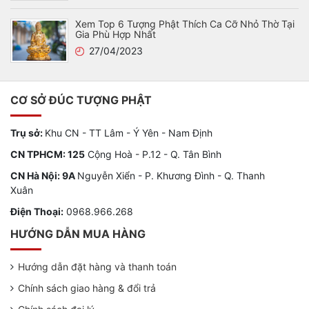
Xem Top 6 Tượng Phật Thích Ca Cỡ Nhỏ Thờ Tại
Gia Phù Hợp Nhất
27/04/2023
CƠ SỞ ĐÚC TƯỢNG PHẬT
Trụ sở:
Khu CN - TT Lâm - Ý Yên - Nam Định
CN TPHCM: 125
Cộng Hoà - P.12 - Q. Tân Bình
CN Hà Nội: 9A
Nguyễn Xiển - P. Khương Đình - Q. Thanh
Xuân
Điện Thoại:
0968.966.268
HƯỚNG DẪN MUA HÀNG
Hướng dẫn đặt hàng và thanh toán
Chính sách giao hàng & đổi trả