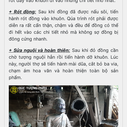
rót đầy vào khuôn đi vào những chi tiết nhỏ nhất.
+ Rót đồng:
Sau khi đồng đã được nấu sôi, tiến
hành rót đồng vào khuôn. Qúa trình rót phải được
diễn ra rất cẩn thận, chậm và đều để đồng có thể
đi hết vào các chi tiết nhỏ mà không sợ đồng bị
đông cứng nhanh.
+ Sửa nguội và hoàn thiện:
Sau khi đỏ đồng cần
chờ tượng nguội hẳn rồi tiến hành dỡ khuôn. Lúc
này, người thợ sẽ tiến hành mài dũa, cắt bỏ ba via,
chạm ám hoa văn và hoàn thiện toàn bộ sản
phẩm.