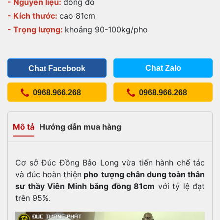
- Nguyên liệu:
đồng đỏ
- Kích thước:
cao 81cm
- Trọng lượng:
khoảng 90-100kg/pho
Chat Zalo
Chat Facebook
0968.966.268
0968.966.268
Mô tả
Hướng dẫn mua hàng
Cơ sở Đúc Đồng Bảo Long vừa tiến hành chế tác
và đúc hoàn thiện
pho
tượng chân dung toàn thân
sư thầy Viên Minh bằng đồng 81cm
với tỷ lệ đạt
trên 95%.