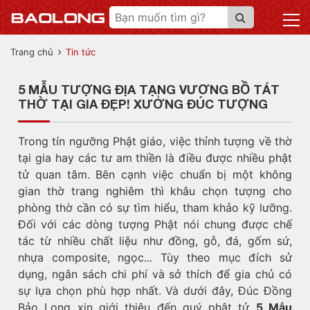
Trang chủ
Tin tức
5 MẪU TƯỢNG ĐỊA TẠNG VƯƠNG BỒ TÁT
THỜ TẠI GIA ĐẸP! XƯỞNG ĐÚC TƯỢNG
Trong tín ngưỡng Phật giáo, việc thỉnh tượng về thờ
tại gia hay các tư am thiền là điều được nhiều phật
tử quan tâm. Bên cạnh việc chuẩn bị một không
gian thờ trang nghiêm thì khâu chọn tượng cho
phòng thờ cần có sự tìm hiểu, tham khảo kỹ lưỡng.
Đối với các dòng tượng Phật nói chung được chế
tác từ nhiều chất liệu như đồng, gỗ, đá, gốm sứ,
nhựa composite, ngọc... Tùy theo mục đích sử
dụng, ngân sách chi phí và sở thích để gia chủ có
sự lựa chọn phù hợp nhất. Và dưới đây, Đúc Đồng
Bảo Long xin giới thiệu đến quý phật tử
5 Mẫu