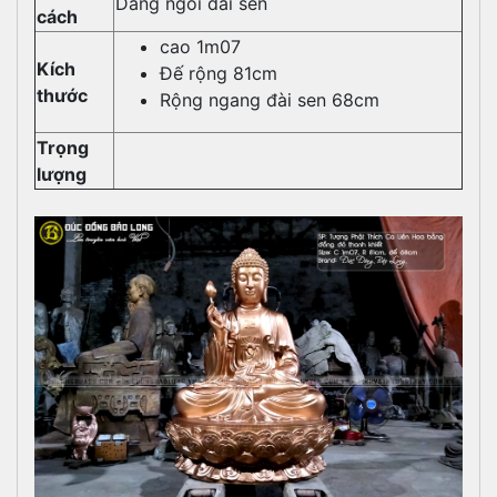
Dáng ngồi đài sen
cách
cao 1m07
Kích
Đế rộng 81cm
thước
Rộng ngang đài sen 68cm
Trọng
lượng