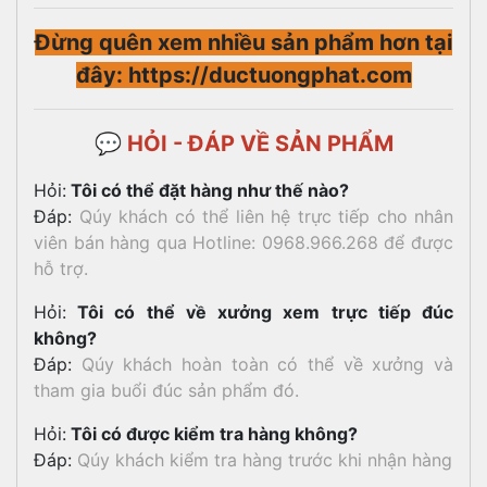
Đừng quên xem nhiều sản phẩm hơn tại
đây: https://ductuongphat.com
💬 HỎI - ĐÁP VỀ SẢN PHẨM
Hỏi:
Tôi có thể đặt hàng như thế nào?
Đáp:
Qúy khách có thể liên hệ trực tiếp cho nhân
viên bán hàng qua Hotline: 0968.966.268 để được
hỗ trợ.
Hỏi:
Tôi có thể về xưởng xem trực tiếp đúc
không?
Đáp:
Qúy khách hoàn toàn có thể về xưởng và
tham gia buổi đúc sản phẩm đó.
Hỏi:
Tôi có được kiểm tra hàng không?
Đáp:
Qúy khách kiểm tra hàng trước khi nhận hàng