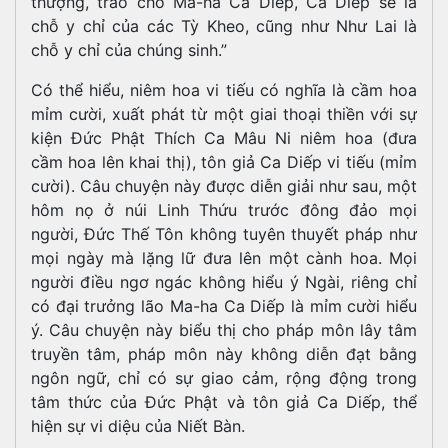
thượng, trao cho Ma-ha Ca Diếp, Ca Diếp sẽ là
chỗ y chỉ của các Tỳ Kheo, cũng như Như Lai là
chỗ y chỉ của chúng sinh.”
Có thể hiểu, niêm hoa vi tiếu có nghĩa là cầm hoa
mỉm cười, xuất phát từ một giai thoại thiền với sự
kiện Đức Phật Thích Ca Mâu Ni niêm hoa (đưa
cầm hoa lên khai thị), tôn giả Ca Diếp vi tiếu (mỉm
cười). Câu chuyện này được diễn giải như sau, một
hôm nọ ở núi Linh Thứu trước đông đảo mọi
người, Đức Thế Tôn không tuyên thuyết pháp như
mọi ngày mà lặng lữ đưa lên một cành hoa. Mọi
người điều ngơ ngác không hiểu ý Ngài, riêng chỉ
có đại trưởng lão Ma-ha Ca Diếp là mỉm cười hiểu
ý. Câu chuyện này biểu thị cho pháp môn lây tâm
truyền tâm, pháp môn này không diễn đạt bằng
ngôn ngữ, chỉ có sự giao cảm, rộng động trong
tâm thức của Đức Phật và tôn giả Ca Diếp, thể
hiện sự vi diệu của Niết Bàn.