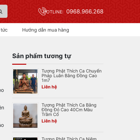
0968.966.268
HOTLINE:
 tức
Hướng dẫn mua hàng
Sản phẩm tương tự
Tượng Phật Thích Ca Chuyển
Pháp Luân Bằng Đồng Cao
1m7
Liên hệ
eo
Tượng Phật Thích Ca Bằng
ên
Đồng Đỏ Cao 40Cm Màu
Trầm Cổ
Liên hệ
ảo
Tượng Phật Thích Ca Niêm