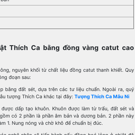
hật Thích Ca bằng đồng vàng catut cao
ng, nguyên khối từ chất liệu đồng catut thanh khiết. Quy
ông đoạn sau:
bằng đất sét, dựa trên các tư liệu chuẩn. Ngoài ra, quý
ẫu tượng Thích Ca khác tại đây:
Tượng Thích Ca Mâu Ni
 được dấp tạo khuôn. Khuôn được làm từ trấu, đất sét và
ản gồm có 2 phần là phần âm bản và dương bản. 2 phần này
làm 1. Nung nóng và chờ khô để chuẩn bị đúc.
các nghệ nhân sẽ tiến hành nấu đồng hoá lỏng ở nhiệt độ