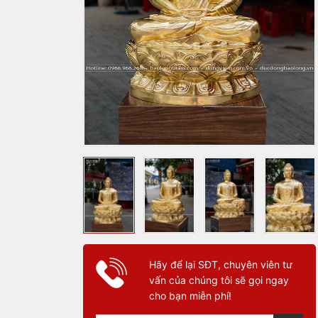
Hãy để lại SĐT, chuyên viên tư
vấn của chúng tôi sẽ gọi ngay
cho bạn miễn phí!