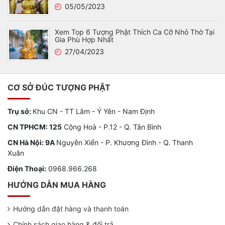
05/05/2023
Xem Top 6 Tượng Phật Thích Ca Cỡ Nhỏ Thờ Tại
Gia Phù Hợp Nhất
27/04/2023
CƠ SỞ ĐÚC TƯỢNG PHẬT
Trụ sở:
Khu CN - TT Lâm - Ý Yên - Nam Định
CN TPHCM: 125
Cộng Hoà - P.12 - Q. Tân Bình
CN Hà Nội: 9A
Nguyễn Xiển - P. Khương Đình - Q. Thanh
Xuân
Điện Thoại:
0968.966.268
HƯỚNG DẪN MUA HÀNG
Hướng dẫn đặt hàng và thanh toán
Chính sách giao hàng & đổi trả