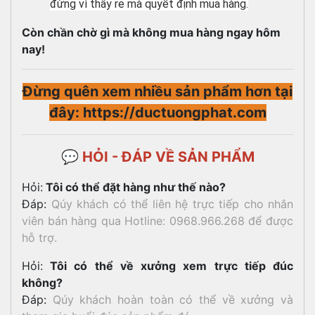
đừng vì thấy rẻ mà quyết định mua hàng.
Còn chần chờ gì mà không mua hàng ngay hôm
nay!
Đừng quên xem nhiều sản phẩm hơn tại
đây: https://ductuongphat.com
💬 HỎI - ĐÁP VỀ SẢN PHẨM
Hỏi:
Tôi có thể đặt hàng như thế nào?
Đáp:
Qúy khách có thể liên hệ trực tiếp cho nhân
viên bán hàng qua Hotline: 0968.966.268 để được
hỗ trợ.
Hỏi:
Tôi có thể về xưởng xem trực tiếp đúc
không?
Đáp:
Qúy khách hoàn toàn có thể về xưởng và