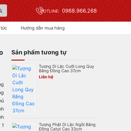
0968.966.268
HOTLINE:
 tức
Hướng dẫn mua hàng
o
Sản phẩm tương tự
Tượng Di Lặc Cưỡi Long Quy
Bằng Đồng Cao 37cm
Liên hệ
ng
ng
hủ
nh
nh
Tượng Phật Di Lặc Ngồi Bằng
 1
Đồng Catut Cao 33cm