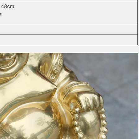
ể 48cm
m