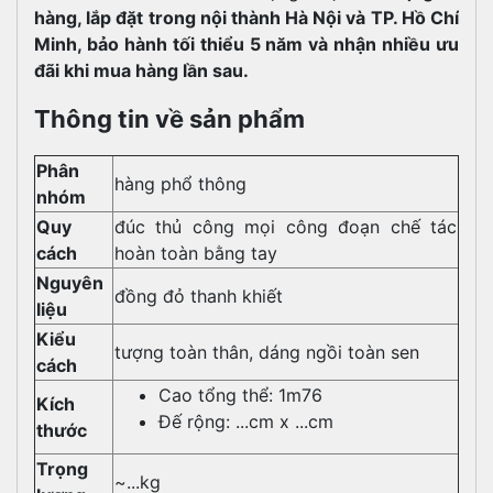
hàng, lắp đặt trong nội thành Hà Nội và TP. Hồ Chí
Minh, bảo hành tối thiểu 5 năm và nhận nhiều ưu
đãi khi mua hàng lần sau.
Thông tin về sản phẩm
Phân
hàng phổ thông
nhóm
Quy
đúc thủ công mọi công đoạn chế tác
cách
hoàn toàn bằng tay
Nguyên
đồng đỏ thanh khiết
liệu
Kiểu
tượng toàn thân, dáng ngồi toàn sen
cách
Cao tổng thể: 1m76
Kích
Đế rộng: ...cm x ...cm
thước
Trọng
~...kg