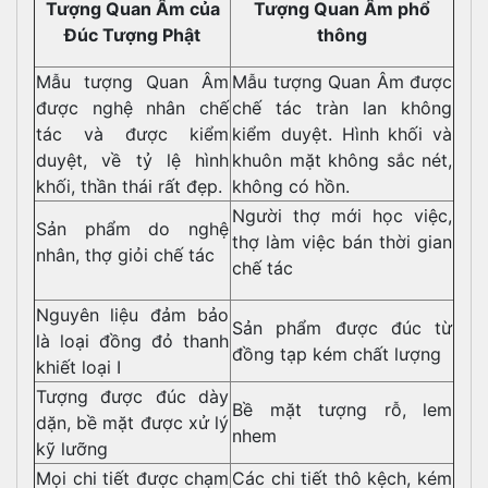
Tượng Quan Âm của
Tượng Quan Âm phổ
Đúc Tượng Phật
thông
Mẫu tượng Quan Âm
Mẫu tượng Quan Âm được
được nghệ nhân chế
chế tác tràn lan không
tác và được kiểm
kiểm duyệt. Hình khối và
duyệt, về tỷ lệ hình
khuôn mặt không sắc nét,
khối, thần thái rất đẹp.
không có hồn.
Người thợ mới học việc,
Sản phẩm do nghệ
thợ làm việc bán thời gian
nhân, thợ giỏi chế tác
chế tác
Nguyên liệu đảm bảo
Sản phẩm được đúc từ
là loại đồng đỏ thanh
đồng tạp kém chất lượng
khiết loại I
Tượng được đúc dày
Bề mặt tượng rỗ, lem
dặn, bề mặt được xử lý
nhem
kỹ lưỡng
Mọi chi tiết được chạm
Các chi tiết thô kệch, kém