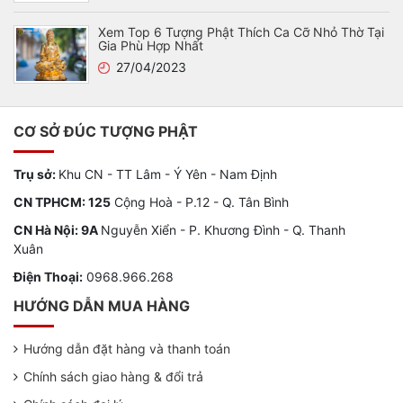
Xem Top 6 Tượng Phật Thích Ca Cỡ Nhỏ Thờ Tại
Gia Phù Hợp Nhất
27/04/2023
CƠ SỞ ĐÚC TƯỢNG PHẬT
Trụ sở:
Khu CN - TT Lâm - Ý Yên - Nam Định
CN TPHCM: 125
Cộng Hoà - P.12 - Q. Tân Bình
CN Hà Nội: 9A
Nguyễn Xiển - P. Khương Đình - Q. Thanh
Xuân
Điện Thoại:
0968.966.268
HƯỚNG DẪN MUA HÀNG
Hướng dẫn đặt hàng và thanh toán
Chính sách giao hàng & đổi trả