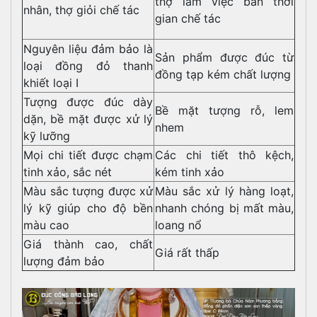
thợ làm việc bán thời
nhân, thợ giỏi chế tác
gian chế tác
Nguyên liệu đảm bảo là
Sản phẩm được đúc từ
loại đồng đỏ thanh
đồng tạp kém chất lượng
khiết loại I
Tượng được đúc dày
Bề mặt tượng rỗ, lem
dặn, bề mặt được xử lý
nhem
kỹ lưỡng
Mọi chi tiết được chạm
Các chi tiết thô kệch,
tinh xảo, sắc nét
kém tinh xảo
Màu sắc tượng được xử
Màu sắc xử lý hàng loạt,
lý kỹ giúp cho độ bền
nhanh chóng bị mất màu,
màu cao
loang nổ
Giá thành cao, chất
Giá rất thấp
lượng đảm bảo