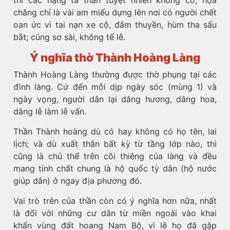
thì các hạng tà thần tuyệt nhiên không có, họa
chăng chỉ là vài am miếu dựng lên nơi có người chết
oan ức vì tai nạn xe cộ, đắm thuyền, hùm tha sấu
bắt; cúng sơ sài, không tế lễ.
Ý nghĩa thờ Thành Hoàng Làng
Thành Hoàng Làng thường được thờ phụng tại các
đình làng. Cứ đến mỗi dịp ngày sóc (mùng 1) và
ngày vọng, người dân lại dâng hương, dâng hoa,
dâng lễ làm lễ vấn.
Thần Thành hoàng dù có hay không có họ tên, lai
lịch; và dù xuất thân bất kỳ từ tầng lớp nào, thì
cũng là chủ thể trên cõi thiêng của làng và đều
mang tính chất chung là hộ quốc tỳ dân (hộ nước
giúp dân) ở ngay địa phương đó.
Vai trò trên của thần còn có ý nghĩa hơn nữa, nhất
là đối với những cư dân từ miền ngoài vào khai
khẩn vùng đất hoang Nam Bộ, vì lẽ họ đã gặp