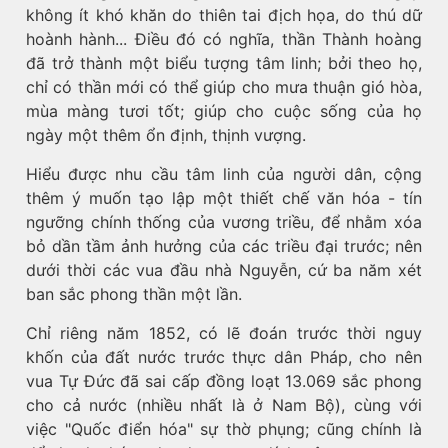
không ít khó khăn do thiên tai địch họa, do thú dữ
hoành hành... Điều đó có nghĩa, thần Thành hoàng
đã trở thành một biểu tượng tâm linh; bởi theo họ,
chỉ có thần mới có thể giúp cho mưa thuận gió hòa,
mùa màng tươi tốt; giúp cho cuộc sống của họ
ngày một thêm ổn định, thịnh vượng.
Hiểu được nhu cầu tâm linh của người dân, cộng
thêm ý muốn tạo lập một thiết chế văn hóa - tín
ngưỡng chính thống của vương triều, để nhằm xóa
bỏ dần tầm ảnh hưởng của các triều đại trước; nên
dưới thời các vua đầu nhà Nguyễn, cứ ba năm xét
ban sắc phong thần một lần.
Chỉ riêng năm 1852, có lẽ đoán trước thời nguy
khốn của đất nước trước thực dân Pháp, cho nên
vua Tự Đức đã sai cấp đồng loạt 13.069 sắc phong
cho cả nước (nhiều nhất là ở Nam Bộ), cùng với
việc "Quốc điển hóa" sự thờ phụng; cũng chính là