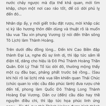
nước chảy ngược mà địa thế khả quan, mới tìm
khắp, chọn một nơi cao ráo tốt, để có dời phủ lỵ
đến đó...
Nhân dịp ấy, y mới giết trâu đặt rượu, mời khắp các
vị kỳ lão hương thôn đến dùng và thuật rõ là muốn
tâu vua Tàu xin phụng Vương (ý nói đến thần sông
Tô Lịch) làm Thành Hoàng.
Trên dưới đều đồng lòng... Đến khi Cao Biền đắp
thành Đại La, nghe đủ sự linh dị, thì lập tức sắm lễ
điện tế, dâng cho hiệu là Đô Phủ Thành Hoàng Thần
Quân. Đời Lý Thái Tổ lúc dời đô, thường mộng thấy
một cụ đầu bạc, phảng phất trước bệ rồng... (Sau
khi hỏi rõ lai lịch) nhà vua liền khiến quan Thái Chúc
(chức quan lo việc cầu đảo phúc lành) đưa rượu chè
đến tế, phong làm Quốc Đô Thăng Long Thành
Hoàng Đại Vương. Dân cư (đến) cầu đảo hay thề
nguyền điều chi, thì lập tức họa phúc linh ứng