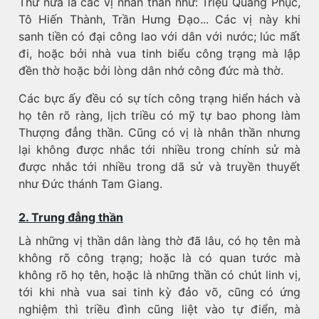
Thứ nữa là các vị nhân thần như: Triệu Quang Phục,
Tô Hiến Thành, Trần Hưng Đạo... Các vị này khi
sanh tiền có đại công lao với dân với nước; lúc mất
đi, hoặc bởi nhà vua tinh biểu công trạng mà lập
đền thờ hoặc bởi lòng dân nhớ công đức mà thờ.
Các bực ấy đều có sự tích công trạng hiển hách và
họ tên rõ ràng, lịch triều có mỹ tự bao phong làm
Thượng đẳng thần. Cũng có vị là nhân thần nhưng
lại không được nhắc tới nhiều trong chính sử mà
được nhắc tới nhiều trong dã sử và truyền thuyết
như Đức thánh Tam Giang.
2. Trung đẳng thần
Là những vị thần dân làng thờ đã lâu, có họ tên mà
không rõ công trạng; hoặc là có quan tước mà
không rõ họ tên, hoặc là những thần có chút linh vị,
tới khi nhà vua sai tinh kỳ đảo võ, cũng có ứng
nghiệm thì triều đình cũng liệt vào tự điển, mà