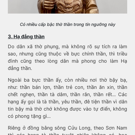
Có nhiều cấp bậc thờ thần trong tín ngưỡng này
3. Hạ đẳng thần
Do dân xã thờ phụng, mà không rõ sự tích ra làm
sao, nhưng cũng thuộc về bực chính thần, thì triều
đình cũng theo lòng dân mà phong cho làm Hạ
đẳng thần.
Ngoài ba bực thần ấy, còn nhiều nơi thờ bậy bạ,
như: thần bán lợn, thần trẻ con, thần ăn xin, thần
chết nghẹn, thần tà dâm, thần rắn, thần rết... Các
hạng ấy gọi là tà thần, yêu thần, đê tiện thần vì dân
tin bậy mà thờ chớ không được vào tự điển, không
có phong tặng gì...
Riêng ở đồng bằng sông Cửu Long, theo Sơn Nam