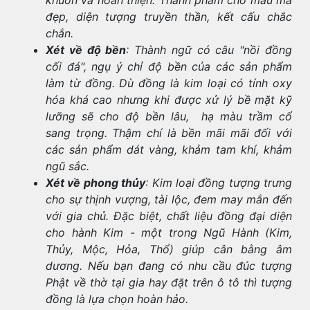
khuôn và hoàn thiện. Thành phẩm cho mẫu mã
đẹp, diện tượng truyền thần, kết cấu chắc
chắn.
Xét về độ bền
: Thành ngữ có câu "nồi đồng
cối đá", ngụ ý chỉ độ bền của các sản phẩm
làm từ đồng. Dù đồng là kim loại có tính oxy
hóa khá cao nhưng khi được xử lý bề mặt kỹ
lưỡng sẽ cho độ bền lâu, hạ màu trầm cổ
sang trọng. Thậm chí là bền mãi mãi đối với
các sản phẩm dát vàng, khảm tam khí, khảm
ngũ sắc.
Xét về phong thủy
: Kim loại đồng tượng trưng
cho sự thịnh vượng, tài lộc, đem may mắn đến
với gia chủ. Đặc biệt, chất liệu đồng đại diện
cho hành Kim - một trong Ngũ Hành (Kim,
Thủy, Mộc, Hỏa, Thổ) giúp cân bằng âm
dương. Nếu bạn đang có nhu cầu đúc tượng
Phật về thờ tại gia hay đặt trên ô tô thì tượng
đồng là lựa chọn hoàn hảo.