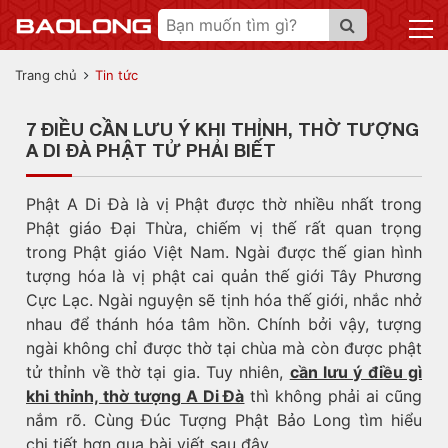
Trang chủ
Tin tức
7 ĐIỀU CẦN LƯU Ý KHI THỈNH, THỜ TƯỢNG
A DI ĐÀ PHẬT TỬ PHẢI BIẾT
Phật A Di Đà là vị Phật được thờ nhiều nhất trong
Phật giáo Đại Thừa, chiếm vị thế rất quan trọng
trong Phật giáo Việt Nam. Ngài được thế gian hình
tượng hóa là vị phật cai quản thế giới Tây Phương
Cực Lạc. Ngài nguyện sẽ tịnh hóa thế giới, nhắc nhở
nhau để thánh hóa tâm hồn. Chính bởi vậy, tượng
ngài không chỉ được thờ tại chùa mà còn được phật
tử thỉnh về thờ tại gia. Tuy nhiên,
cần lưu ý điều gì
khi thỉnh, thờ tượng A Di Đà
thì không phải ai cũng
nắm rõ. Cùng Đúc Tượng Phật Bảo Long tìm hiểu
chi tiết hơn qua bài viết sau đây.