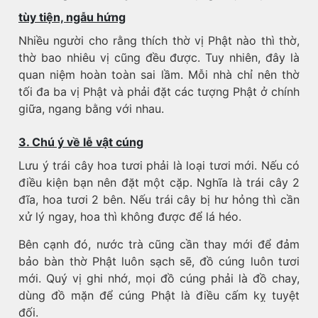
tùy tiện, ngẫu hứng
Nhiều người cho rằng thích thờ vị Phật nào thì thờ,
thờ bao nhiêu vị cũng đều được. Tuy nhiên, đây là
quan niệm hoàn toàn sai lầm. Mỗi nhà chỉ nên thờ
tối đa ba vị Phật và phải đặt các tượng Phật ở chính
giữa, ngang bằng với nhau.
3. Chú ý về lễ vật cúng
Lưu ý trái cây hoa tươi phải là loại tươi mới. Nếu có
điều kiện bạn nên đặt một cặp. Nghĩa là trái cây 2
đĩa, hoa tươi 2 bên. Nếu trái cây bị hư hỏng thì cần
xử lý ngay, hoa thì không được để lá héo.
Bên cạnh đó, nước trà cũng cần thay mới để đảm
bảo bàn thờ Phật luôn sạch sẽ, đồ cúng luôn tươi
mới. Quý vị ghi nhớ, mọi đồ cúng phải là đồ chay,
dùng đồ mặn để cúng Phật là điều cấm kỵ tuyệt
đối.